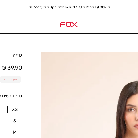
גוזיה
פתח
תמונת
39.90 ₪
לייטבוקס
קולקציה חדשה
גוזית נשים 
SIZE
XS
S
M