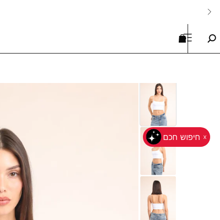
דלג
משלוח עד הבית ב 19.90 ₪ או חינם בקנייה מעל 199 ₪
פתח
הצג עגלה
פתח
חיפוש
תפריט
ניווט
פתח
תמונת
לייטבוקס
חיפוש חכם
X